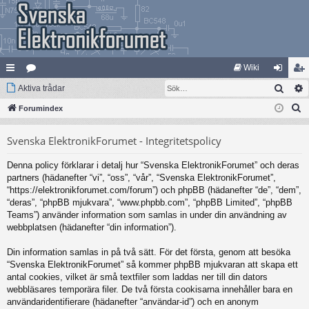
Wiki
Sök
na
Aktiva trådar
at
og
li
S
bb
Forumindex
eg
ga
m
ö
lä
ori
in
ed
Svenska ElektronikForumet - Integritetspolicy
k
nk
er
le
Denna policy förklarar i detalj hur “Svenska ElektronikForumet” och deras
ar
m
partners (hädanefter “vi”, “oss”, “vår”, “Svenska ElektronikForumet”,
“https://elektronikforumet.com/forum”) och phpBB (hädanefter “de”, “dem”,
“deras”, “phpBB mjukvara”, “www.phpbb.com”, “phpBB Limited”, “phpBB
Teams”) använder information som samlas in under din användning av
webbplatsen (hädanefter “din information”).
Din information samlas in på två sätt. För det första, genom att besöka
“Svenska ElektronikForumet” så kommer phpBB mjukvaran att skapa ett
antal cookies, vilket är små textfiler som laddas ner till din dators
webbläsares temporära filer. De två första cookisarna innehåller bara en
användaridentifierare (hädanefter “användar-id”) och en anonym