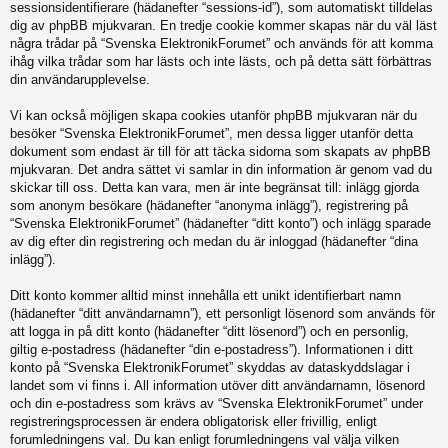
sessionsidentifierare (hädanefter “sessions-id”), som automatiskt tilldelas
dig av phpBB mjukvaran. En tredje cookie kommer skapas när du väl läst
några trådar på “Svenska ElektronikForumet” och används för att komma
ihåg vilka trådar som har lästs och inte lästs, och på detta sätt förbättras
din användarupplevelse.
Vi kan också möjligen skapa cookies utanför phpBB mjukvaran när du
besöker “Svenska ElektronikForumet”, men dessa ligger utanför detta
dokument som endast är till för att täcka sidorna som skapats av phpBB
mjukvaran. Det andra sättet vi samlar in din information är genom vad du
skickar till oss. Detta kan vara, men är inte begränsat till: inlägg gjorda
som anonym besökare (hädanefter “anonyma inlägg”), registrering på
“Svenska ElektronikForumet” (hädanefter “ditt konto”) och inlägg sparade
av dig efter din registrering och medan du är inloggad (hädanefter “dina
inlägg”).
Ditt konto kommer alltid minst innehålla ett unikt identifierbart namn
(hädanefter “ditt användarnamn”), ett personligt lösenord som används för
att logga in på ditt konto (hädanefter “ditt lösenord”) och en personlig,
giltig e-postadress (hädanefter “din e-postadress”). Informationen i ditt
konto på “Svenska ElektronikForumet” skyddas av dataskyddslagar i
landet som vi finns i. All information utöver ditt användarnamn, lösenord
och din e-postadress som krävs av “Svenska ElektronikForumet” under
registreringsprocessen är endera obligatorisk eller frivillig, enligt
forumledningens val. Du kan enligt forumledningens val välja vilken