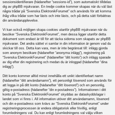
sessionsidentifierare (hädanefter “sessions-id”), som automatiskt tilldelas
dig av phpBB mjukvaran. En tredje cookie kommer skapas när du väl läst
några trådar på “Svenska ElektronikForumet” och används för att komma
ihåg vilka trådar som har lästs och inte lästs, och på detta sätt förbättras
din användarupplevelse.
Vi kan också möjligen skapa cookies utanför phpBB mjukvaran när du
besöker “Svenska ElektronikForumet”, men dessa ligger utanför detta
dokument som endast är till för att täcka sidorna som skapats av phpBB
mjukvaran. Det andra sättet vi samlar in din information är genom vad du
skickar till oss. Detta kan vara, men är inte begränsat till: inlägg gjorda
som anonym besökare (hädanefter “anonyma inlägg”), registrering på
“Svenska ElektronikForumet” (hädanefter “ditt konto”) och inlägg sparade
av dig efter din registrering och medan du är inloggad (hädanefter “dina
inlägg”).
Ditt konto kommer alltid minst innehålla ett unikt identifierbart namn
(hädanefter “ditt användarnamn”), ett personligt lösenord som används för
att logga in på ditt konto (hädanefter “ditt lösenord”) och en personlig,
giltig e-postadress (hädanefter “din e-postadress”). Informationen i ditt
konto på “Svenska ElektronikForumet” skyddas av dataskyddslagar i
landet som vi finns i. All information utöver ditt användarnamn, lösenord
och din e-postadress som krävs av “Svenska ElektronikForumet” under
registreringsprocessen är endera obligatorisk eller frivillig, enligt
forumledningens val. Du kan enligt forumledningens val välja vilken