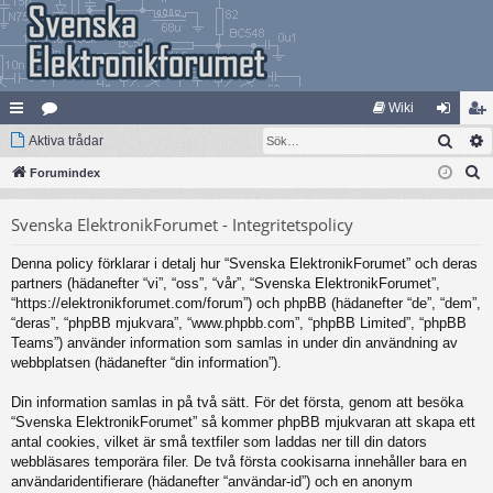
Wiki
Sök
na
Aktiva trådar
at
og
li
S
bb
Forumindex
eg
ga
m
ö
lä
ori
in
ed
Svenska ElektronikForumet - Integritetspolicy
k
nk
er
le
Denna policy förklarar i detalj hur “Svenska ElektronikForumet” och deras
ar
m
partners (hädanefter “vi”, “oss”, “vår”, “Svenska ElektronikForumet”,
“https://elektronikforumet.com/forum”) och phpBB (hädanefter “de”, “dem”,
“deras”, “phpBB mjukvara”, “www.phpbb.com”, “phpBB Limited”, “phpBB
Teams”) använder information som samlas in under din användning av
webbplatsen (hädanefter “din information”).
Din information samlas in på två sätt. För det första, genom att besöka
“Svenska ElektronikForumet” så kommer phpBB mjukvaran att skapa ett
antal cookies, vilket är små textfiler som laddas ner till din dators
webbläsares temporära filer. De två första cookisarna innehåller bara en
användaridentifierare (hädanefter “användar-id”) och en anonym