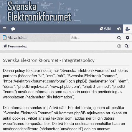
Wiki
Sök
na
Aktiva trådar
at
og
li
S
bb
Forumindex
eg
ga
m
ö
lä
ori
in
ed
Svenska ElektronikForumet - Integritetspolicy
k
nk
er
le
Denna policy förklarar i detalj hur “Svenska ElektronikForumet” och deras
ar
m
partners (hädanefter “vi”, “oss”, “vår”, “Svenska ElektronikForumet”,
“https://elektronikforumet.com/forum”) och phpBB (hädanefter “de”, “dem”,
“deras”, “phpBB mjukvara”, “www.phpbb.com”, “phpBB Limited”, “phpBB
Teams”) använder information som samlas in under din användning av
webbplatsen (hädanefter “din information”).
Din information samlas in på två sätt. För det första, genom att besöka
“Svenska ElektronikForumet” så kommer phpBB mjukvaran att skapa ett
antal cookies, vilket är små textfiler som laddas ner till din dators
webbläsares temporära filer. De två första cookisarna innehåller bara en
användaridentifierare (hädanefter “användar-id”) och en anonym