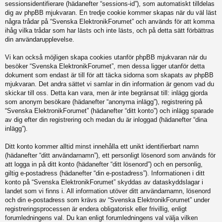
sessionsidentifierare (hädanefter “sessions-id”), som automatiskt tilldelas
dig av phpBB mjukvaran. En tredje cookie kommer skapas när du väl läst
några trådar på “Svenska ElektronikForumet” och används för att komma
ihåg vilka trådar som har lästs och inte lästs, och på detta sätt förbättras
din användarupplevelse.
Vi kan också möjligen skapa cookies utanför phpBB mjukvaran när du
besöker “Svenska ElektronikForumet”, men dessa ligger utanför detta
dokument som endast är till för att täcka sidorna som skapats av phpBB
mjukvaran. Det andra sättet vi samlar in din information är genom vad du
skickar till oss. Detta kan vara, men är inte begränsat till: inlägg gjorda
som anonym besökare (hädanefter “anonyma inlägg”), registrering på
“Svenska ElektronikForumet” (hädanefter “ditt konto”) och inlägg sparade
av dig efter din registrering och medan du är inloggad (hädanefter “dina
inlägg”).
Ditt konto kommer alltid minst innehålla ett unikt identifierbart namn
(hädanefter “ditt användarnamn”), ett personligt lösenord som används för
att logga in på ditt konto (hädanefter “ditt lösenord”) och en personlig,
giltig e-postadress (hädanefter “din e-postadress”). Informationen i ditt
konto på “Svenska ElektronikForumet” skyddas av dataskyddslagar i
landet som vi finns i. All information utöver ditt användarnamn, lösenord
och din e-postadress som krävs av “Svenska ElektronikForumet” under
registreringsprocessen är endera obligatorisk eller frivillig, enligt
forumledningens val. Du kan enligt forumledningens val välja vilken