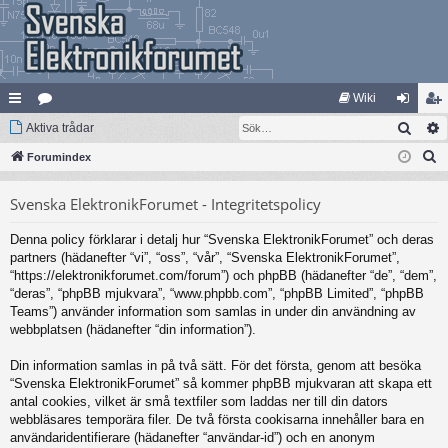
Wiki
Sök
na
Aktiva trådar
at
og
li
S
bb
Forumindex
eg
ga
m
ö
lä
ori
in
ed
Svenska ElektronikForumet - Integritetspolicy
k
nk
er
le
Denna policy förklarar i detalj hur “Svenska ElektronikForumet” och deras
ar
m
partners (hädanefter “vi”, “oss”, “vår”, “Svenska ElektronikForumet”,
“https://elektronikforumet.com/forum”) och phpBB (hädanefter “de”, “dem”,
“deras”, “phpBB mjukvara”, “www.phpbb.com”, “phpBB Limited”, “phpBB
Teams”) använder information som samlas in under din användning av
webbplatsen (hädanefter “din information”).
Din information samlas in på två sätt. För det första, genom att besöka
“Svenska ElektronikForumet” så kommer phpBB mjukvaran att skapa ett
antal cookies, vilket är små textfiler som laddas ner till din dators
webbläsares temporära filer. De två första cookisarna innehåller bara en
användaridentifierare (hädanefter “användar-id”) och en anonym