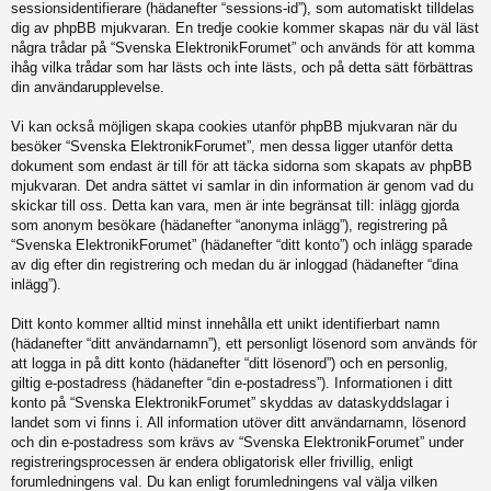
sessionsidentifierare (hädanefter “sessions-id”), som automatiskt tilldelas
dig av phpBB mjukvaran. En tredje cookie kommer skapas när du väl läst
några trådar på “Svenska ElektronikForumet” och används för att komma
ihåg vilka trådar som har lästs och inte lästs, och på detta sätt förbättras
din användarupplevelse.
Vi kan också möjligen skapa cookies utanför phpBB mjukvaran när du
besöker “Svenska ElektronikForumet”, men dessa ligger utanför detta
dokument som endast är till för att täcka sidorna som skapats av phpBB
mjukvaran. Det andra sättet vi samlar in din information är genom vad du
skickar till oss. Detta kan vara, men är inte begränsat till: inlägg gjorda
som anonym besökare (hädanefter “anonyma inlägg”), registrering på
“Svenska ElektronikForumet” (hädanefter “ditt konto”) och inlägg sparade
av dig efter din registrering och medan du är inloggad (hädanefter “dina
inlägg”).
Ditt konto kommer alltid minst innehålla ett unikt identifierbart namn
(hädanefter “ditt användarnamn”), ett personligt lösenord som används för
att logga in på ditt konto (hädanefter “ditt lösenord”) och en personlig,
giltig e-postadress (hädanefter “din e-postadress”). Informationen i ditt
konto på “Svenska ElektronikForumet” skyddas av dataskyddslagar i
landet som vi finns i. All information utöver ditt användarnamn, lösenord
och din e-postadress som krävs av “Svenska ElektronikForumet” under
registreringsprocessen är endera obligatorisk eller frivillig, enligt
forumledningens val. Du kan enligt forumledningens val välja vilken