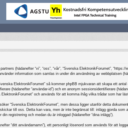
partners (hädanefter “vi”, “oss”, “vår”, “Svenska ElektronikForumet”, “https:/
änder information som samlas in under din användning av webbplatsen (häda
“Svenska ElektronikForumet” så kommer phpBB mjukvaran att skapa ett antal coo
tifierare (hädanefter “användar-id”) och en anonym sessionsidentifierare (häda
ElektronikForumet” och används för att komma ihåg vilka trådar som har lästs
öker “Svenska ElektronikForumet”, men dessa ligger utanför detta dokument 
skickar till oss. Detta kan vara, men är inte begränsat till: inlägg gjorda so
r din registrering och medan du är inloggad (hädanefter “dina inlägg”).
nefter “ditt användarnamn”), ett personligt lösenord som används för att logga in