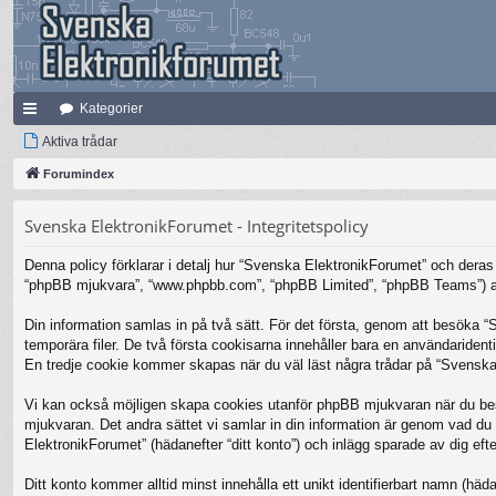
Kategorier
na
Aktiva trådar
bb
Forumindex
lä
Svenska ElektronikForumet - Integritetspolicy
nk
Denna policy förklarar i detalj hur “Svenska ElektronikForumet” och deras 
ar
“phpBB mjukvara”, “www.phpbb.com”, “phpBB Limited”, “phpBB Teams”) anv
Din information samlas in på två sätt. För det första, genom att besöka 
temporära filer. De två första cookisarna innehåller bara en användariden
En tredje cookie kommer skapas när du väl läst några trådar på “Svenska 
Vi kan också möjligen skapa cookies utanför phpBB mjukvaran när du bes
mjukvaran. Det andra sättet vi samlar in din information är genom vad du 
ElektronikForumet” (hädanefter “ditt konto”) och inlägg sparade av dig efte
Ditt konto kommer alltid minst innehålla ett unikt identifierbart namn (häda