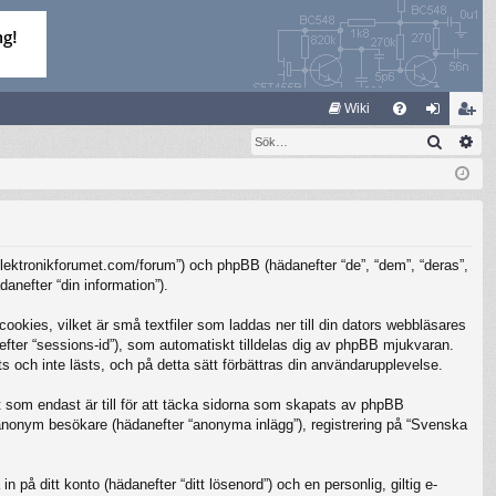
S
Wiki
Sök
Av
FA
og
li
Q
ga
m
in
ed
le
/elektronikforumet.com/forum”) och phpBB (hädanefter “de”, “dem”, “deras”,
m
nefter “din information”).
kies, vilket är små textfiler som laddas ner till din dators webbläsares
nefter “sessions-id”), som automatiskt tilldelas dig av phpBB mjukvaran.
 och inte lästs, och på detta sätt förbättras din användarupplevelse.
som endast är till för att täcka sidorna som skapats av phpBB
m anonym besökare (hädanefter “anonyma inlägg”), registrering på “Svenska
 på ditt konto (hädanefter “ditt lösenord”) och en personlig, giltig e-