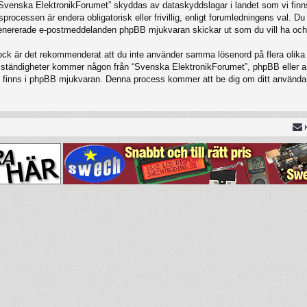
 “Svenska ElektronikForumet” skyddas av dataskyddslagar i landet som vi finns
cessen är endera obligatorisk eller frivillig, enligt forumledningens val. Du 
t genererade e-postmeddelanden phpBB mjukvaran skickar ut som du vill ha och
Dock är det rekommenderat att du inte använder samma lösenord på flera olika w
tändigheter kommer någon från “Svenska ElektronikForumet”, phpBB eller annan
om finns i phpBB mjukvaran. Denna process kommer att be dig om ditt använ