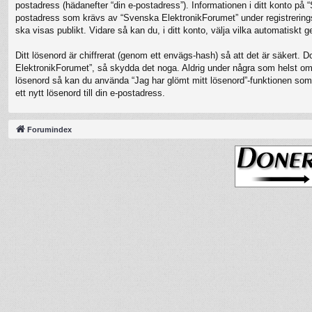
postadress (hädanefter “din e-postadress”). Informationen i ditt konto på
postadress som krävs av “Svenska ElektronikForumet” under registreringspro
ska visas publikt. Vidare så kan du, i ditt konto, välja vilka automatisk
Ditt lösenord är chiffrerat (genom ett envägs-hash) så att det är säkert. 
ElektronikForumet”, så skydda det noga. Aldrig under några som helst oms
lösenord så kan du använda “Jag har glömt mitt lösenord”-funktionen s
ett nytt lösenord till din e-postadress.
Forumindex