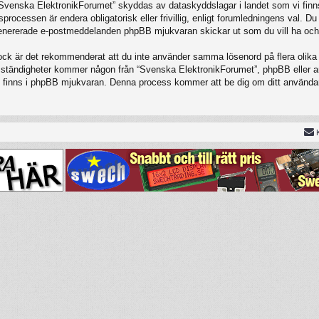
 “Svenska ElektronikForumet” skyddas av dataskyddslagar i landet som vi finns
cessen är endera obligatorisk eller frivillig, enligt forumledningens val. Du 
t genererade e-postmeddelanden phpBB mjukvaran skickar ut som du vill ha och
Dock är det rekommenderat att du inte använder samma lösenord på flera olika w
tändigheter kommer någon från “Svenska ElektronikForumet”, phpBB eller annan
om finns i phpBB mjukvaran. Denna process kommer att be dig om ditt använ