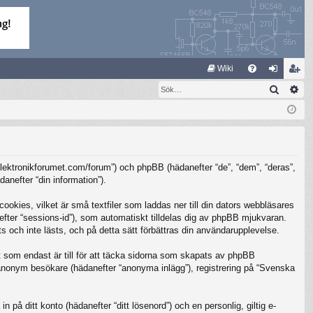
S
Wiki
Sök
Av
FA
og
li
Q
ga
m
in
ed
le
/elektronikforumet.com/forum”) och phpBB (hädanefter “de”, “dem”, “deras”,
m
nefter “din information”).
kies, vilket är små textfiler som laddas ner till din dators webbläsares
nefter “sessions-id”), som automatiskt tilldelas dig av phpBB mjukvaran.
 och inte lästs, och på detta sätt förbättras din användarupplevelse.
som endast är till för att täcka sidorna som skapats av phpBB
m anonym besökare (hädanefter “anonyma inlägg”), registrering på “Svenska
 på ditt konto (hädanefter “ditt lösenord”) och en personlig, giltig e-