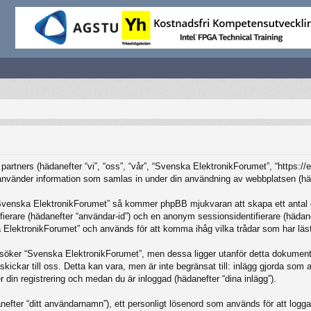
partners (hädanefter “vi”, “oss”, “vår”, “Svenska ElektronikForumet”, “https:/
änder information som samlas in under din användning av webbplatsen (häda
“Svenska ElektronikForumet” så kommer phpBB mjukvaran att skapa ett antal coo
tifierare (hädanefter “användar-id”) och en anonym sessionsidentifierare (häda
ElektronikForumet” och används för att komma ihåg vilka trådar som har lästs
öker “Svenska ElektronikForumet”, men dessa ligger utanför detta dokument 
skickar till oss. Detta kan vara, men är inte begränsat till: inlägg gjorda so
r din registrering och medan du är inloggad (hädanefter “dina inlägg”).
nefter “ditt användarnamn”), ett personligt lösenord som används för att logga in