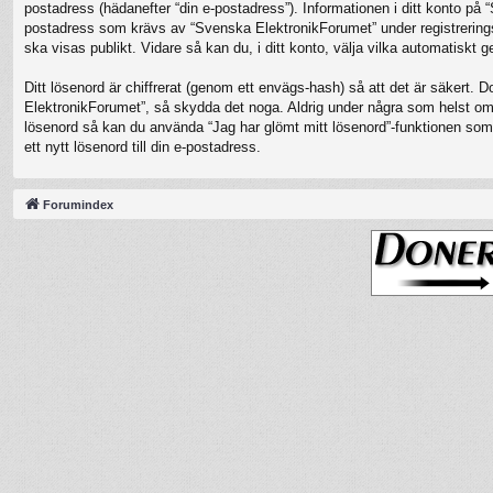
postadress (hädanefter “din e-postadress”). Informationen i ditt konto på
postadress som krävs av “Svenska ElektronikForumet” under registreringspro
ska visas publikt. Vidare så kan du, i ditt konto, välja vilka automatisk
Ditt lösenord är chiffrerat (genom ett envägs-hash) så att det är säkert. 
ElektronikForumet”, så skydda det noga. Aldrig under några som helst oms
lösenord så kan du använda “Jag har glömt mitt lösenord”-funktionen s
ett nytt lösenord till din e-postadress.
Forumindex