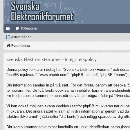
Kategorier
na
Aktiva trådar
bb
Forumindex
lä
Svenska ElektronikForumet - Integritetspolicy
nk
Denna policy förklarar i detalj hur “Svenska ElektronikForumet” och deras 
ar
“phpBB mjukvara”, “www.phpbb.com”, “phpBB Limited”, “phpBB Teams”) anv
Din information samlas in på två sätt. För det första, genom att besöka 
temporära filer. De två första cookisarna innehåller bara en användariden
En tredje cookie kommer skapas när du väl läst några trådar på “Svenska 
Vi kan också möjligen skapa cookies utanför phpBB mjukvaran när du bes
mjukvaran. Det andra sättet vi samlar in din information är genom vad du 
ElektronikForumet” (hädanefter “ditt konto”) och inlägg sparade av dig efte
Ditt konto kommer alltid minst innehålla ett unikt identifierbart namn (häda