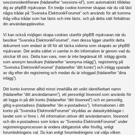
sessionsidentifierare (hädanefter “sessions-id”), som automatiskt tilldelas
dig av phpBB mjukvaran. En tredje cookie kommer skapas när du väl läst
några trådar på “Svenska ElektronikForumet” och används för att komma
ihåg vilka trådar som har lästs och inte lästs, och på detta sätt förbättras
din användarupplevelse.
Vi kan också möjligen skapa cookies utanför phpBB mjukvaran när du
besöker “Svenska ElektronikForumet”, men dessa ligger utanför detta
dokument som endast är till för att täcka sidorna som skapats av phpBB
mjukvaran. Det andra sättet vi samlar in din information är genom vad du
skickar till oss. Detta kan vara, men är inte begränsat till: inlägg gjorda
som anonym besökare (hädanefter “anonyma inlägg”), registrering på
“Svenska ElektronikForumet” (hädanefter “ditt konto”) och inlägg sparade
av dig efter din registrering och medan du är inloggad (hädanefter “dina
inlägg”).
Ditt konto kommer alltid minst innehålla ett unikt identifierbart namn
(hädanefter “ditt användarnamn”), ett personligt lösenord som används för
att logga in på ditt konto (hädanefter “ditt lösenord”) och en personlig,
giltig e-postadress (hädanefter “din e-postadress”). Informationen i ditt
konto på “Svenska ElektronikForumet” skyddas av dataskyddslagar i
landet som vi finns i. All information utöver ditt användarnamn, lösenord
och din e-postadress som krävs av “Svenska ElektronikForumet” under
registreringsprocessen är endera obligatorisk eller frivillig, enligt
forumledningens val. Du kan enligt forumledningens val välja vilken