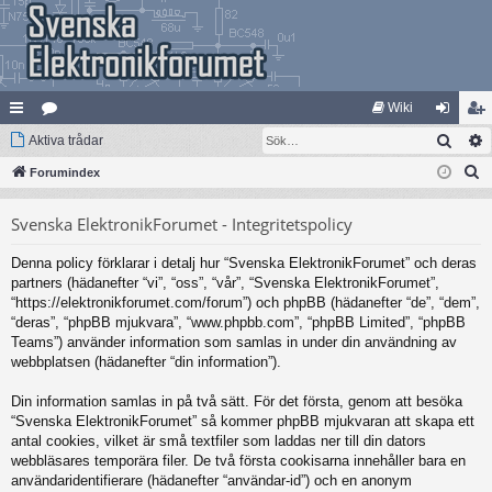
Wiki
Sök
na
Aktiva trådar
at
og
li
S
bb
Forumindex
eg
ga
m
ö
lä
ori
in
ed
Svenska ElektronikForumet - Integritetspolicy
k
nk
er
le
Denna policy förklarar i detalj hur “Svenska ElektronikForumet” och deras
ar
m
partners (hädanefter “vi”, “oss”, “vår”, “Svenska ElektronikForumet”,
“https://elektronikforumet.com/forum”) och phpBB (hädanefter “de”, “dem”,
“deras”, “phpBB mjukvara”, “www.phpbb.com”, “phpBB Limited”, “phpBB
Teams”) använder information som samlas in under din användning av
webbplatsen (hädanefter “din information”).
Din information samlas in på två sätt. För det första, genom att besöka
“Svenska ElektronikForumet” så kommer phpBB mjukvaran att skapa ett
antal cookies, vilket är små textfiler som laddas ner till din dators
webbläsares temporära filer. De två första cookisarna innehåller bara en
användaridentifierare (hädanefter “användar-id”) och en anonym