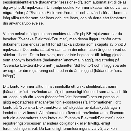
sessionsidentifierare (hädanefter “sessions-id”), som automatiskt tilldelas
dig av phpBB mjukvaran. En tredje cookie kommer skapas när du väl läst
några trådar på “Svenska ElektronikForumet” och används för att komma
ihåg vilka trådar som har lästs och inte lästs, och på detta sätt förbättras
din användarupplevelse.
Vi kan också möjligen skapa cookies utanför phpBB mjukvaran när du
besöker “Svenska ElektronikForumet”, men dessa ligger utanför detta
dokument som endast är till för att täcka sidorna som skapats av phpBB
mjukvaran. Det andra sättet vi samlar in din information är genom vad du
skickar till oss. Detta kan vara, men är inte begränsat till: inlägg gjorda
som anonym besökare (hädanefter “anonyma inlägg”), registrering på
“Svenska ElektronikForumet” (hädanefter “ditt konto”) och inlägg sparade
av dig efter din registrering och medan du är inloggad (hädanefter “dina
inlägg”).
Ditt konto kommer alltid minst innehålla ett unikt identifierbart namn
(hädanefter “ditt användarnamn”), ett personligt lösenord som används för
att logga in på ditt konto (hädanefter “ditt lösenord”) och en personlig,
giltig e-postadress (hädanefter “din e-postadress”). Informationen i ditt
konto på “Svenska ElektronikForumet” skyddas av dataskyddslagar i
landet som vi finns i. All information utöver ditt användarnamn, lösenord
och din e-postadress som krävs av “Svenska ElektronikForumet” under
registreringsprocessen är endera obligatorisk eller frivillig, enligt
forumledningens val. Du kan enligt forumledningens val välja vilken