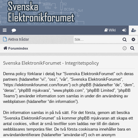
Wiki
Sök
na
Aktiva trådar
at
og
li
S
bb
Forumindex
eg
ga
m
ö
lä
ori
in
ed
Svenska ElektronikForumet - Integritetspolicy
k
nk
er
le
Denna policy förklarar i detalj hur “Svenska ElektronikForumet” och deras
ar
m
partners (hädanefter “vi”, “oss”, “vår”, “Svenska ElektronikForumet”,
“https://elektronikforumet.com/forum”) och phpBB (hädanefter “de”, “dem”,
“deras”, “phpBB mjukvara”, “www.phpbb.com”, “phpBB Limited”, “phpBB
Teams”) använder information som samlas in under din användning av
webbplatsen (hädanefter “din information”).
Din information samlas in på två sätt. För det första, genom att besöka
“Svenska ElektronikForumet” så kommer phpBB mjukvaran att skapa ett
antal cookies, vilket är små textfiler som laddas ner till din dators
webbläsares temporära filer. De två första cookisarna innehåller bara en
användaridentifierare (hädanefter “användar-id”) och en anonym