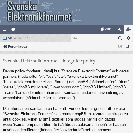
Wiki
Sök
na
Aktiva trådar
at
og
li
S
bb
Forumindex
eg
ga
m
ö
lä
ori
in
ed
Svenska ElektronikForumet - Integritetspolicy
k
nk
er
le
Denna policy förklarar i detalj hur “Svenska ElektronikForumet” och deras
ar
m
partners (hädanefter “vi”, “oss”, “vår”, “Svenska ElektronikForumet”,
“https://elektronikforumet.com/forum”) och phpBB (hädanefter “de”, “dem”,
“deras”, “phpBB mjukvara”, “www.phpbb.com”, “phpBB Limited”, “phpBB
Teams”) använder information som samlas in under din användning av
webbplatsen (hädanefter “din information”).
Din information samlas in på två sätt. För det första, genom att besöka
“Svenska ElektronikForumet” så kommer phpBB mjukvaran att skapa ett
antal cookies, vilket är små textfiler som laddas ner till din dators
webbläsares temporära filer. De två första cookisarna innehåller bara en
användaridentifierare (hädanefter “användar-id”) och en anonym