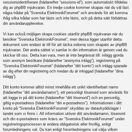
sessionsidentifierare (hädanefter “sessions-id”), som automatiskt tilldelas
dig av phpBB mjukvaran. En tredje cookie kommer skapas när du väl läst
några trådar på “Svenska ElektronikForumet” och används för att komma
ihåg vilka trådar som har lästs och inte lästs, och på detta sätt förbättras
din användarupplevelse.
Vi kan också möjligen skapa cookies utanför phpBB mjukvaran när du
besöker “Svenska ElektronikForumet”, men dessa ligger utanför detta
dokument som endast är till för att täcka sidorna som skapats av phpBB
mjukvaran. Det andra sättet vi samlar in din information är genom vad du
skickar till oss. Detta kan vara, men är inte begränsat till: inlägg gjorda
som anonym besökare (hädanefter “anonyma inlägg”), registrering på
“Svenska ElektronikForumet” (hädanefter “ditt konto”) och inlägg sparade
av dig efter din registrering och medan du är inloggad (hädanefter “dina
inlägg”).
Ditt konto kommer alltid minst innehålla ett unikt identifierbart namn
(hädanefter “ditt användarnamn”), ett personligt lösenord som används för
att logga in på ditt konto (hädanefter “ditt lösenord”) och en personlig,
giltig e-postadress (hädanefter “din e-postadress”). Informationen i ditt
konto på “Svenska ElektronikForumet” skyddas av dataskyddslagar i
landet som vi finns i. All information utöver ditt användarnamn, lösenord
och din e-postadress som krävs av “Svenska ElektronikForumet” under
registreringsprocessen är endera obligatorisk eller frivillig, enligt
forumledningens val. Du kan enligt forumledningens val välja vilken