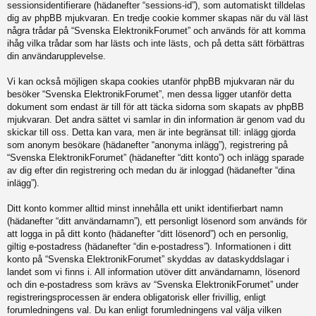
sessionsidentifierare (hädanefter “sessions-id”), som automatiskt tilldelas
dig av phpBB mjukvaran. En tredje cookie kommer skapas när du väl läst
några trådar på “Svenska ElektronikForumet” och används för att komma
ihåg vilka trådar som har lästs och inte lästs, och på detta sätt förbättras
din användarupplevelse.
Vi kan också möjligen skapa cookies utanför phpBB mjukvaran när du
besöker “Svenska ElektronikForumet”, men dessa ligger utanför detta
dokument som endast är till för att täcka sidorna som skapats av phpBB
mjukvaran. Det andra sättet vi samlar in din information är genom vad du
skickar till oss. Detta kan vara, men är inte begränsat till: inlägg gjorda
som anonym besökare (hädanefter “anonyma inlägg”), registrering på
“Svenska ElektronikForumet” (hädanefter “ditt konto”) och inlägg sparade
av dig efter din registrering och medan du är inloggad (hädanefter “dina
inlägg”).
Ditt konto kommer alltid minst innehålla ett unikt identifierbart namn
(hädanefter “ditt användarnamn”), ett personligt lösenord som används för
att logga in på ditt konto (hädanefter “ditt lösenord”) och en personlig,
giltig e-postadress (hädanefter “din e-postadress”). Informationen i ditt
konto på “Svenska ElektronikForumet” skyddas av dataskyddslagar i
landet som vi finns i. All information utöver ditt användarnamn, lösenord
och din e-postadress som krävs av “Svenska ElektronikForumet” under
registreringsprocessen är endera obligatorisk eller frivillig, enligt
forumledningens val. Du kan enligt forumledningens val välja vilken