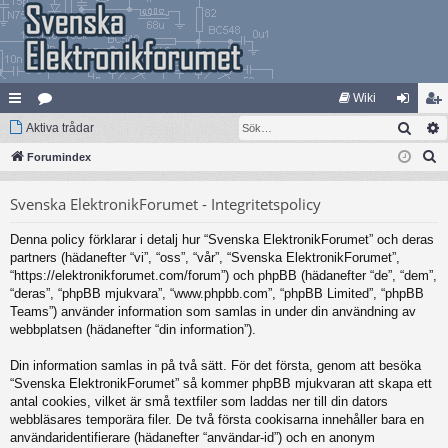
Wiki
Sök
na
Aktiva trådar
at
og
li
S
bb
Forumindex
eg
ga
m
ö
lä
ori
in
ed
Svenska ElektronikForumet - Integritetspolicy
k
nk
er
le
Denna policy förklarar i detalj hur “Svenska ElektronikForumet” och deras
ar
m
partners (hädanefter “vi”, “oss”, “vår”, “Svenska ElektronikForumet”,
“https://elektronikforumet.com/forum”) och phpBB (hädanefter “de”, “dem”,
“deras”, “phpBB mjukvara”, “www.phpbb.com”, “phpBB Limited”, “phpBB
Teams”) använder information som samlas in under din användning av
webbplatsen (hädanefter “din information”).
Din information samlas in på två sätt. För det första, genom att besöka
“Svenska ElektronikForumet” så kommer phpBB mjukvaran att skapa ett
antal cookies, vilket är små textfiler som laddas ner till din dators
webbläsares temporära filer. De två första cookisarna innehåller bara en
användaridentifierare (hädanefter “användar-id”) och en anonym