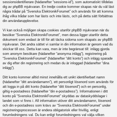
sessionsidentifierare (hädanefter “sessions-id”), som automatiskt tilldelas
dig av phpBB mjukvaran. En tredje cookie kommer skapas när du väl läst
några trådar på “Svenska ElektronikForumet” och används för att komma
ihåg vilka trådar som har lästs och inte lästs, och på detta sätt förbättras
din användarupplevelse.
Vi kan också möjligen skapa cookies utanför phpBB mjukvaran när du
besöker “Svenska ElektronikForumet”, men dessa ligger utanför detta
dokument som endast är till för att täcka sidorna som skapats av phpBB
mjukvaran. Det andra sättet vi samlar in din information är genom vad du
skickar till oss. Detta kan vara, men är inte begränsat till: inlägg gjorda
som anonym besökare (hädanefter “anonyma inlägg”), registrering på
“Svenska ElektronikForumet” (hädanefter “ditt konto”) och inlägg sparade
av dig efter din registrering och medan du är inloggad (hädanefter “dina
inlägg”).
Ditt konto kommer alltid minst innehålla ett unikt identifierbart namn
(hädanefter “ditt användarnamn”), ett personligt lösenord som används för
att logga in på ditt konto (hädanefter “ditt lösenord”) och en personlig,
giltig e-postadress (hädanefter “din e-postadress”). Informationen i ditt
konto på “Svenska ElektronikForumet” skyddas av dataskyddslagar i
landet som vi finns i. All information utöver ditt användarnamn, lösenord
och din e-postadress som krävs av “Svenska ElektronikForumet” under
registreringsprocessen är endera obligatorisk eller frivillig, enligt
forumledningens val. Du kan enligt forumledningens val välja vilken