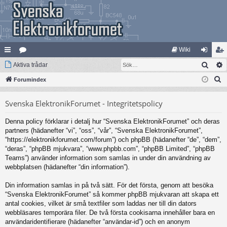
Wiki
Sök
na
Aktiva trådar
at
og
li
S
bb
Forumindex
eg
ga
m
ö
lä
ori
in
ed
Svenska ElektronikForumet - Integritetspolicy
k
nk
er
le
Denna policy förklarar i detalj hur “Svenska ElektronikForumet” och deras
ar
m
partners (hädanefter “vi”, “oss”, “vår”, “Svenska ElektronikForumet”,
“https://elektronikforumet.com/forum”) och phpBB (hädanefter “de”, “dem”,
“deras”, “phpBB mjukvara”, “www.phpbb.com”, “phpBB Limited”, “phpBB
Teams”) använder information som samlas in under din användning av
webbplatsen (hädanefter “din information”).
Din information samlas in på två sätt. För det första, genom att besöka
“Svenska ElektronikForumet” så kommer phpBB mjukvaran att skapa ett
antal cookies, vilket är små textfiler som laddas ner till din dators
webbläsares temporära filer. De två första cookisarna innehåller bara en
användaridentifierare (hädanefter “användar-id”) och en anonym