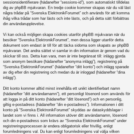
sessionsidentifierare (hädanefter “sessions-id”), som automatiskt tilldelas
dig av phpBB mjukvaran. En tredje cookie kommer skapas när du väl läst
några trådar på “Svenska ElektronikForumet” och används för att komma
ihåg vilka trådar som har lästs och inte lästs, och på detta sätt förbättras
din användarupplevelse.
Vi kan också möjligen skapa cookies utanför phpBB mjukvaran när du
besöker “Svenska ElektronikForumet”, men dessa ligger utanför detta
dokument som endast är till för att täcka sidorna som skapats av phpBB
mjukvaran. Det andra sättet vi samlar in din information är genom vad du
skickar till oss. Detta kan vara, men är inte begränsat till: inlägg gjorda
som anonym besökare (hädanefter “anonyma inlägg”), registrering på
“Svenska ElektronikForumet” (hädanefter “ditt konto”) och inlägg sparade
av dig efter din registrering och medan du är inloggad (hädanefter “dina
inlägg”).
Ditt konto kommer alltid minst innehålla ett unikt identifierbart namn
(hädanefter “ditt användarnamn”), ett personligt lösenord som används för
att logga in på ditt konto (hädanefter “ditt lösenord”) och en personlig,
giltig e-postadress (hädanefter “din e-postadress”). Informationen i ditt
konto på “Svenska ElektronikForumet” skyddas av dataskyddslagar i
landet som vi finns i. All information utöver ditt användarnamn, lösenord
och din e-postadress som krävs av “Svenska ElektronikForumet” under
registreringsprocessen är endera obligatorisk eller frivillig, enligt
forumledningens val. Du kan enligt forumledningens val välja vilken