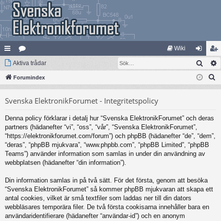
Wiki
Sök
na
Aktiva trådar
at
og
li
S
bb
Forumindex
eg
ga
m
ö
lä
ori
in
ed
Svenska ElektronikForumet - Integritetspolicy
k
nk
er
le
Denna policy förklarar i detalj hur “Svenska ElektronikForumet” och deras
ar
m
partners (hädanefter “vi”, “oss”, “vår”, “Svenska ElektronikForumet”,
“https://elektronikforumet.com/forum”) och phpBB (hädanefter “de”, “dem”,
“deras”, “phpBB mjukvara”, “www.phpbb.com”, “phpBB Limited”, “phpBB
Teams”) använder information som samlas in under din användning av
webbplatsen (hädanefter “din information”).
Din information samlas in på två sätt. För det första, genom att besöka
“Svenska ElektronikForumet” så kommer phpBB mjukvaran att skapa ett
antal cookies, vilket är små textfiler som laddas ner till din dators
webbläsares temporära filer. De två första cookisarna innehåller bara en
användaridentifierare (hädanefter “användar-id”) och en anonym