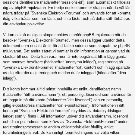
sessionsidentifierare (hädanefter “sessions-id”), som automatiskt tilldelas
dig av phpBB mjukvaran. En tredje cookie kommer skapas när du väl läst
några trådar på “Svenska ElektronikForumet” och används för att komma
ihåg vilka trådar som har lästs och inte lästs, och på detta sätt förbättras
din användarupplevelse.
Vi kan också möjligen skapa cookies utanför phpBB mjukvaran när du
besöker “Svenska ElektronikForumet”, men dessa ligger utanför detta
dokument som endast är till för att täcka sidorna som skapats av phpBB
mjukvaran. Det andra sättet vi samlar in din information är genom vad du
skickar till oss. Detta kan vara, men är inte begränsat till: inlägg gjorda
som anonym besökare (hädanefter “anonyma inlägg”), registrering på
“Svenska ElektronikForumet” (hädanefter “ditt konto”) och inlägg sparade
av dig efter din registrering och medan du är inloggad (hädanefter “dina
inlägg”).
Ditt konto kommer alltid minst innehålla ett unikt identifierbart namn
(hädanefter “ditt användarnamn”), ett personligt lösenord som används för
att logga in på ditt konto (hädanefter “ditt lösenord”) och en personlig,
giltig e-postadress (hädanefter “din e-postadress”). Informationen i ditt
konto på “Svenska ElektronikForumet” skyddas av dataskyddslagar i
landet som vi finns i. All information utöver ditt användarnamn, lösenord
och din e-postadress som krävs av “Svenska ElektronikForumet” under
registreringsprocessen är endera obligatorisk eller frivillig, enligt
forumledningens val. Du kan enligt forumledningens val välja vilken