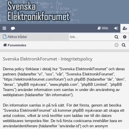
Wiki
Sök
na
Aktiva trådar
at
og
li
S
bb
Forumindex
eg
ga
m
ö
lä
ori
in
ed
Svenska ElektronikForumet - Integritetspolicy
k
nk
er
le
Denna policy förklarar i detalj hur “Svenska ElektronikForumet” och deras
ar
m
partners (hädanefter “vi”, “oss”, “vår”, “Svenska ElektronikForumet”,
“https://elektronikforumet.com/forum”) och phpBB (hädanefter “de”, “dem”,
“deras”, “phpBB mjukvara”, “www.phpbb.com”, “phpBB Limited”, “phpBB
Teams”) använder information som samlas in under din användning av
webbplatsen (hädanefter “din information”).
Din information samlas in på två sätt. För det första, genom att besöka
“Svenska ElektronikForumet” så kommer phpBB mjukvaran att skapa ett
antal cookies, vilket är små textfiler som laddas ner till din dators
webbläsares temporära filer. De två första cookisarna innehåller bara en
användaridentifierare (hädanefter “användar-id”) och en anonym