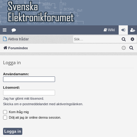
Wiki
Sök
na
Aktiva trådar
at
og
li
S
bb
Forumindex
eg
ga
m
ö
lä
ori
in
ed
Logga in
k
nk
er
le
Användarnamn:
ar
m
Lösenord:
Jag har glömt mitt lösenord.
Skicka om e-postmeddelandet med aktiveringslänken.
Kom ihåg mig
Dölj att jag är online denna session.