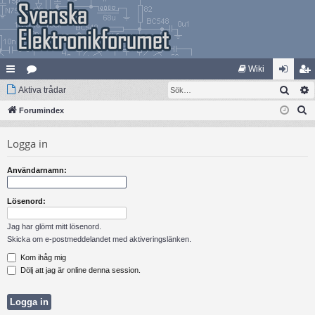
Wiki
Sök
na
Aktiva trådar
at
og
li
S
bb
Forumindex
eg
ga
m
ö
lä
ori
in
ed
Logga in
k
nk
er
le
Användarnamn:
ar
m
Lösenord:
Jag har glömt mitt lösenord.
Skicka om e-postmeddelandet med aktiveringslänken.
Kom ihåg mig
Dölj att jag är online denna session.