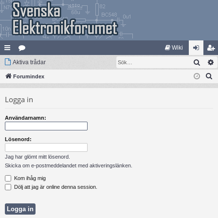
Wiki
Sök
na
Aktiva trådar
at
og
li
S
bb
Forumindex
eg
ga
m
ö
lä
ori
in
ed
Logga in
k
nk
er
le
Användarnamn:
ar
m
Lösenord:
Jag har glömt mitt lösenord.
Skicka om e-postmeddelandet med aktiveringslänken.
Kom ihåg mig
Dölj att jag är online denna session.