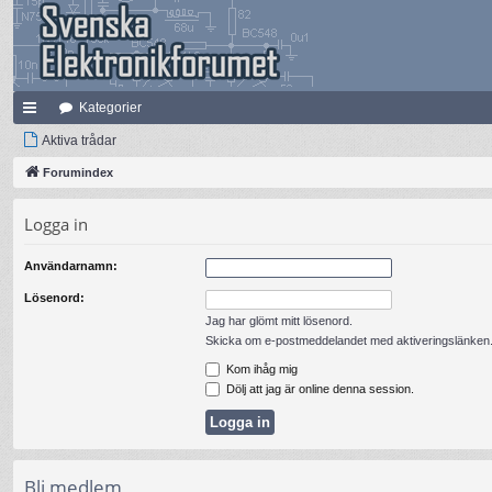
Kategorier
na
Aktiva trådar
bb
Forumindex
lä
Logga in
nk
Användarnamn:
ar
Lösenord:
Jag har glömt mitt lösenord.
Skicka om e-postmeddelandet med aktiveringslänken
Kom ihåg mig
Dölj att jag är online denna session.
Bli medlem