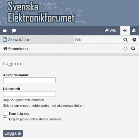
Wiki
Sök
na
Aktiva trådar
at
og
li
S
bb
Forumindex
eg
ga
m
ö
lä
ori
in
ed
Logga in
k
nk
er
le
Användarnamn:
ar
m
Lösenord:
Jag har glömt mitt lösenord.
Skicka om e-postmeddelandet med aktiveringslänken.
Kom ihåg mig
Dölj att jag är online denna session.