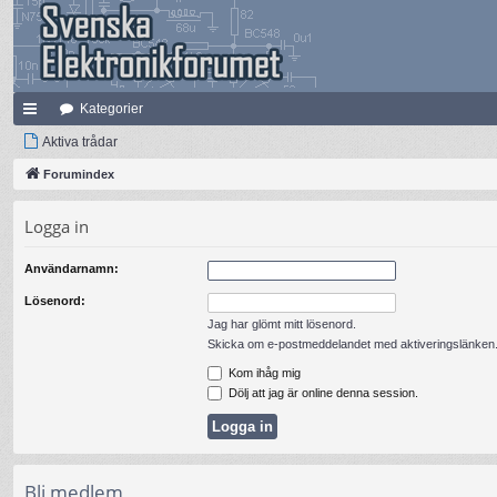
Kategorier
na
Aktiva trådar
bb
Forumindex
lä
Logga in
nk
Användarnamn:
ar
Lösenord:
Jag har glömt mitt lösenord.
Skicka om e-postmeddelandet med aktiveringslänken
Kom ihåg mig
Dölj att jag är online denna session.
Bli medlem