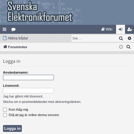
Wiki
Sök
na
Aktiva trådar
at
og
li
S
bb
Forumindex
eg
ga
m
ö
lä
ori
in
ed
Logga in
k
nk
er
le
Användarnamn:
ar
m
Lösenord:
Jag har glömt mitt lösenord.
Skicka om e-postmeddelandet med aktiveringslänken.
Kom ihåg mig
Dölj att jag är online denna session.