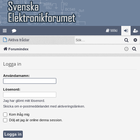
Wiki
Sök
na
Aktiva trådar
at
og
li
S
bb
Forumindex
eg
ga
m
ö
lä
ori
in
ed
Logga in
k
nk
er
le
Användarnamn:
ar
m
Lösenord:
Jag har glömt mitt lösenord.
Skicka om e-postmeddelandet med aktiveringslänken.
Kom ihåg mig
Dölj att jag är online denna session.