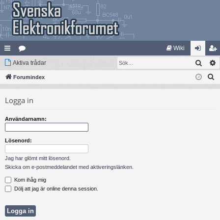
Wiki
Sök
na
Aktiva trådar
at
og
li
S
bb
Forumindex
eg
ga
m
ö
lä
ori
in
ed
Logga in
k
nk
er
le
Användarnamn:
ar
m
Lösenord:
Jag har glömt mitt lösenord.
Skicka om e-postmeddelandet med aktiveringslänken.
Kom ihåg mig
Dölj att jag är online denna session.