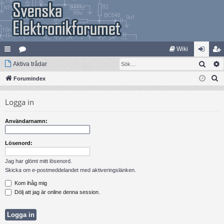
Wiki
Sök
na
Aktiva trådar
at
og
li
S
bb
Forumindex
eg
ga
m
ö
lä
ori
in
ed
Logga in
k
nk
er
le
Användarnamn:
ar
m
Lösenord:
Jag har glömt mitt lösenord.
Skicka om e-postmeddelandet med aktiveringslänken.
Kom ihåg mig
Dölj att jag är online denna session.