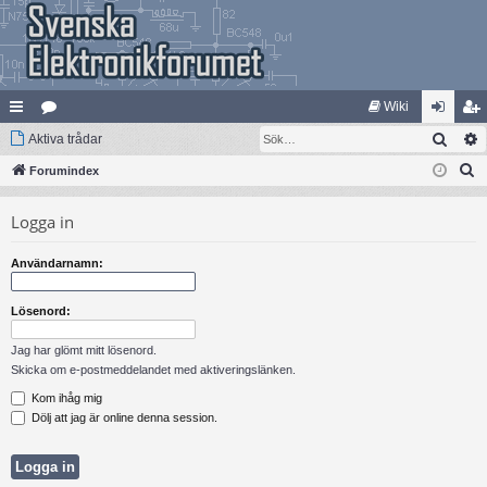
Wiki
Sök
na
Aktiva trådar
at
og
li
S
bb
Forumindex
eg
ga
m
ö
lä
ori
in
ed
Logga in
k
nk
er
le
Användarnamn:
ar
m
Lösenord:
Jag har glömt mitt lösenord.
Skicka om e-postmeddelandet med aktiveringslänken.
Kom ihåg mig
Dölj att jag är online denna session.