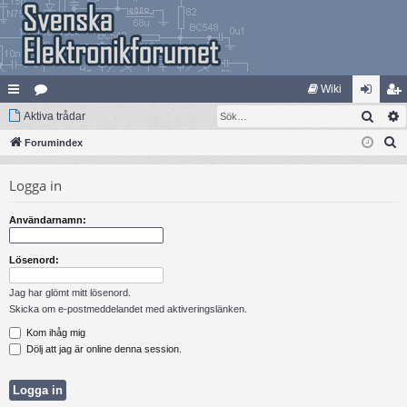
Wiki
Sök
na
Aktiva trådar
at
og
li
S
bb
Forumindex
eg
ga
m
ö
lä
ori
in
ed
Logga in
k
nk
er
le
Användarnamn:
ar
m
Lösenord:
Jag har glömt mitt lösenord.
Skicka om e-postmeddelandet med aktiveringslänken.
Kom ihåg mig
Dölj att jag är online denna session.