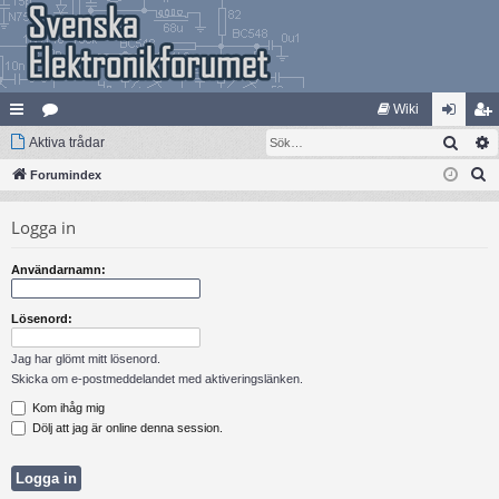
Wiki
Sök
na
Aktiva trådar
at
og
li
S
bb
Forumindex
eg
ga
m
ö
lä
ori
in
ed
Logga in
k
nk
er
le
Användarnamn:
ar
m
Lösenord:
Jag har glömt mitt lösenord.
Skicka om e-postmeddelandet med aktiveringslänken.
Kom ihåg mig
Dölj att jag är online denna session.