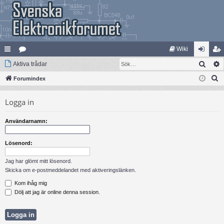
Wiki
Sök
na
Aktiva trådar
at
og
li
S
bb
Forumindex
eg
ga
m
ö
lä
ori
in
ed
Logga in
k
nk
er
le
Användarnamn:
ar
m
Lösenord:
Jag har glömt mitt lösenord.
Skicka om e-postmeddelandet med aktiveringslänken.
Kom ihåg mig
Dölj att jag är online denna session.