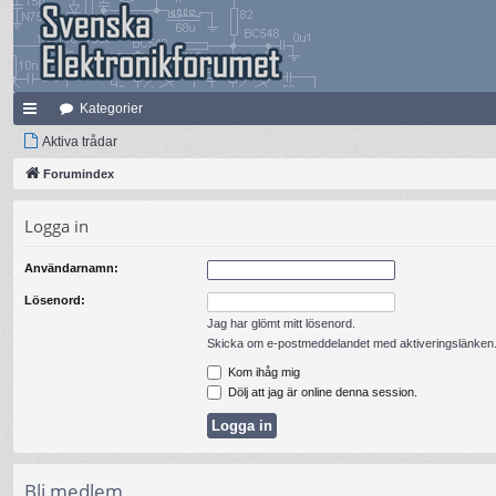
Kategorier
na
Aktiva trådar
bb
Forumindex
lä
Logga in
nk
Användarnamn:
ar
Lösenord:
Jag har glömt mitt lösenord.
Skicka om e-postmeddelandet med aktiveringslänken
Kom ihåg mig
Dölj att jag är online denna session.
Bli medlem