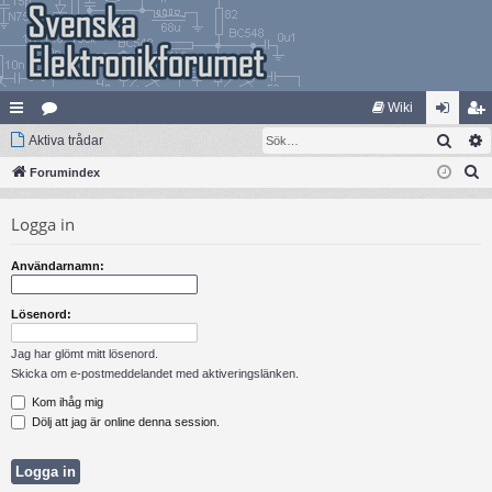
Wiki
Sök
na
Aktiva trådar
at
og
li
S
bb
Forumindex
eg
ga
m
ö
lä
ori
in
ed
Logga in
k
nk
er
le
Användarnamn:
ar
m
Lösenord:
Jag har glömt mitt lösenord.
Skicka om e-postmeddelandet med aktiveringslänken.
Kom ihåg mig
Dölj att jag är online denna session.