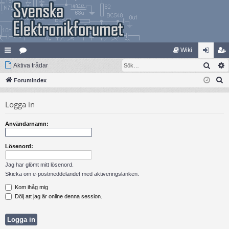
Wiki
Sök
na
Aktiva trådar
at
og
li
S
bb
Forumindex
eg
ga
m
ö
lä
ori
in
ed
Logga in
k
nk
er
le
Användarnamn:
ar
m
Lösenord:
Jag har glömt mitt lösenord.
Skicka om e-postmeddelandet med aktiveringslänken.
Kom ihåg mig
Dölj att jag är online denna session.