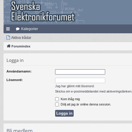
Kategorier
na
Aktiva trådar
bb
Forumindex
lä
Logga in
nk
Användarnamn:
ar
Lösenord:
Jag har glömt mitt lösenord.
Skicka om e-postmeddelandet med aktiveringslänken
Kom ihåg mig
Dölj att jag är online denna session.
Bli medlem