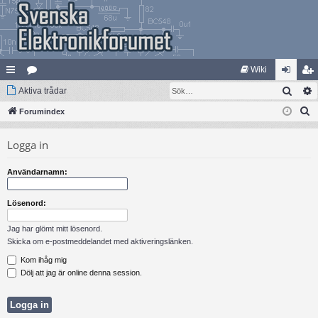
Wiki
Sök
na
Aktiva trådar
at
og
li
S
bb
Forumindex
eg
ga
m
ö
lä
ori
in
ed
Logga in
k
nk
er
le
Användarnamn:
ar
m
Lösenord:
Jag har glömt mitt lösenord.
Skicka om e-postmeddelandet med aktiveringslänken.
Kom ihåg mig
Dölj att jag är online denna session.