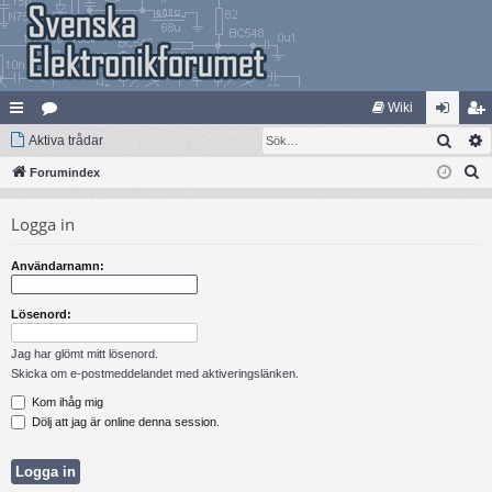
Wiki
Sök
na
Aktiva trådar
at
og
li
S
bb
Forumindex
eg
ga
m
ö
lä
ori
in
ed
Logga in
k
nk
er
le
Användarnamn:
ar
m
Lösenord:
Jag har glömt mitt lösenord.
Skicka om e-postmeddelandet med aktiveringslänken.
Kom ihåg mig
Dölj att jag är online denna session.