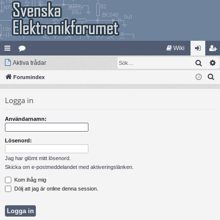
Wiki
Sök
na
Aktiva trådar
at
og
li
S
bb
Forumindex
eg
ga
m
ö
lä
ori
in
ed
Logga in
k
nk
er
le
Användarnamn:
ar
m
Lösenord:
Jag har glömt mitt lösenord.
Skicka om e-postmeddelandet med aktiveringslänken.
Kom ihåg mig
Dölj att jag är online denna session.