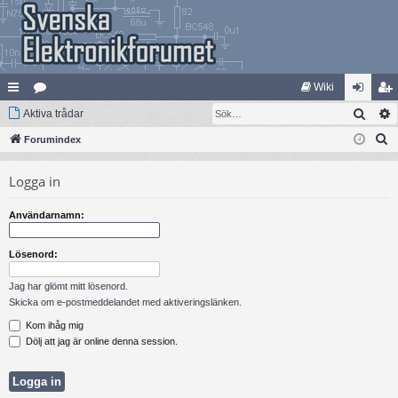
Wiki
Sök
na
Aktiva trådar
at
og
li
S
bb
Forumindex
eg
ga
m
ö
lä
ori
in
ed
Logga in
k
nk
er
le
Användarnamn:
ar
m
Lösenord:
Jag har glömt mitt lösenord.
Skicka om e-postmeddelandet med aktiveringslänken.
Kom ihåg mig
Dölj att jag är online denna session.