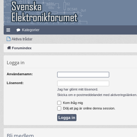
Kategorier
na
Aktiva trådar
bb
Forumindex
lä
Logga in
nk
Användarnamn:
ar
Lösenord:
Jag har glömt mitt lösenord.
Skicka om e-postmeddelandet med aktiveringslänken
Kom ihåg mig
Dölj att jag är online denna session.
Bli medlem