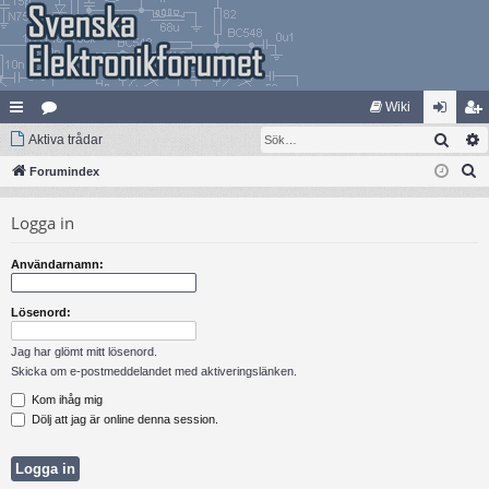
Wiki
Sök
na
Aktiva trådar
at
og
li
S
bb
Forumindex
eg
ga
m
ö
lä
ori
in
ed
Logga in
k
nk
er
le
Användarnamn:
ar
m
Lösenord:
Jag har glömt mitt lösenord.
Skicka om e-postmeddelandet med aktiveringslänken.
Kom ihåg mig
Dölj att jag är online denna session.