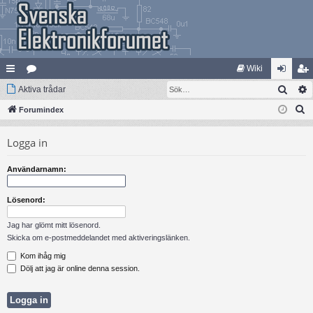
Wiki
Sök
na
Aktiva trådar
at
og
li
S
bb
Forumindex
eg
ga
m
ö
lä
ori
in
ed
Logga in
k
nk
er
le
Användarnamn:
ar
m
Lösenord:
Jag har glömt mitt lösenord.
Skicka om e-postmeddelandet med aktiveringslänken.
Kom ihåg mig
Dölj att jag är online denna session.