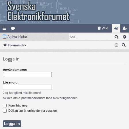
Wiki
Sök
na
Aktiva trådar
at
og
li
S
bb
Forumindex
eg
ga
m
ö
lä
ori
in
ed
Logga in
k
nk
er
le
Användarnamn:
ar
m
Lösenord:
Jag har glömt mitt lösenord.
Skicka om e-postmeddelandet med aktiveringslänken.
Kom ihåg mig
Dölj att jag är online denna session.