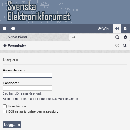
Wiki
Sök
na
Aktiva trådar
at
og
li
S
bb
Forumindex
eg
ga
m
ö
lä
ori
in
ed
Logga in
k
nk
er
le
Användarnamn:
ar
m
Lösenord:
Jag har glömt mitt lösenord.
Skicka om e-postmeddelandet med aktiveringslänken.
Kom ihåg mig
Dölj att jag är online denna session.