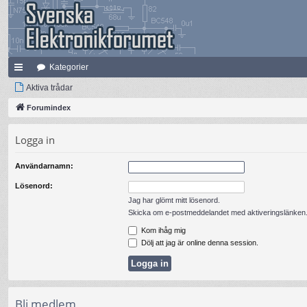
Kategorier
na
Aktiva trådar
bb
Forumindex
lä
Logga in
nk
Användarnamn:
ar
Lösenord:
Jag har glömt mitt lösenord.
Skicka om e-postmeddelandet med aktiveringslänken
Kom ihåg mig
Dölj att jag är online denna session.
Bli medlem