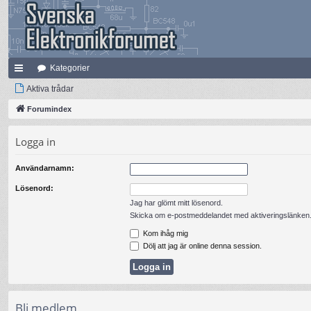
Kategorier
na
Aktiva trådar
bb
Forumindex
lä
Logga in
nk
Användarnamn:
ar
Lösenord:
Jag har glömt mitt lösenord.
Skicka om e-postmeddelandet med aktiveringslänken
Kom ihåg mig
Dölj att jag är online denna session.
Bli medlem