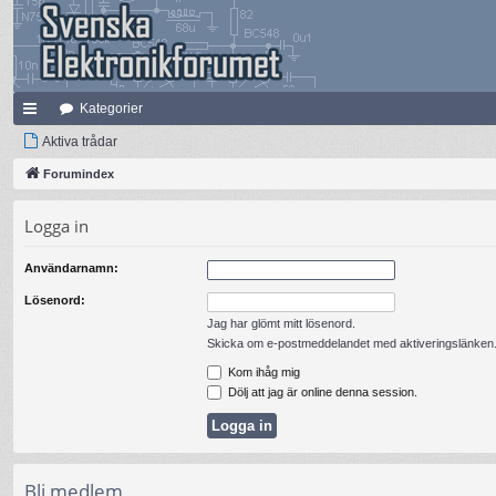
Kategorier
na
Aktiva trådar
bb
Forumindex
lä
Logga in
nk
Användarnamn:
ar
Lösenord:
Jag har glömt mitt lösenord.
Skicka om e-postmeddelandet med aktiveringslänken
Kom ihåg mig
Dölj att jag är online denna session.
Bli medlem