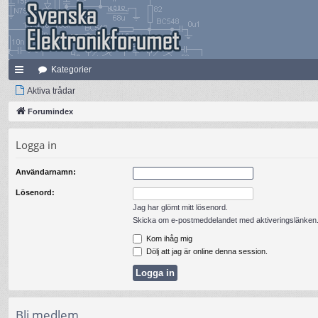
Kategorier
na
Aktiva trådar
bb
Forumindex
lä
Logga in
nk
Användarnamn:
ar
Lösenord:
Jag har glömt mitt lösenord.
Skicka om e-postmeddelandet med aktiveringslänken
Kom ihåg mig
Dölj att jag är online denna session.
Bli medlem