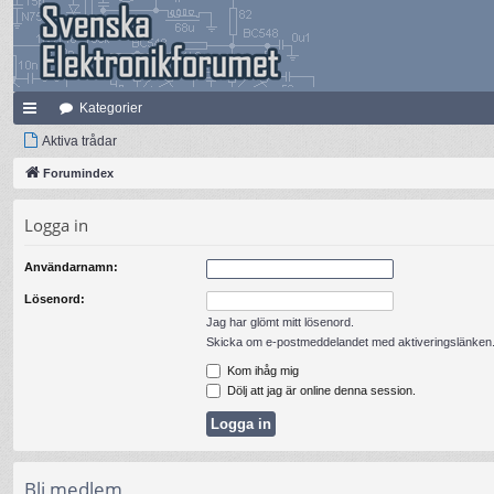
Kategorier
na
Aktiva trådar
bb
Forumindex
lä
Logga in
nk
Användarnamn:
ar
Lösenord:
Jag har glömt mitt lösenord.
Skicka om e-postmeddelandet med aktiveringslänken
Kom ihåg mig
Dölj att jag är online denna session.
Bli medlem