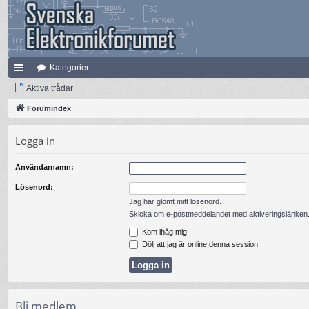
Kategorier
na
Aktiva trådar
bb
Forumindex
lä
Logga in
nk
Användarnamn:
ar
Lösenord:
Jag har glömt mitt lösenord.
Skicka om e-postmeddelandet med aktiveringslänken
Kom ihåg mig
Dölj att jag är online denna session.
Bli medlem