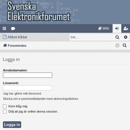
Wiki
Sök
na
Aktiva trådar
at
og
li
S
bb
Forumindex
eg
ga
m
ö
lä
ori
in
ed
Logga in
k
nk
er
le
Användarnamn:
ar
m
Lösenord:
Jag har glömt mitt lösenord.
Skicka om e-postmeddelandet med aktiveringslänken.
Kom ihåg mig
Dölj att jag är online denna session.