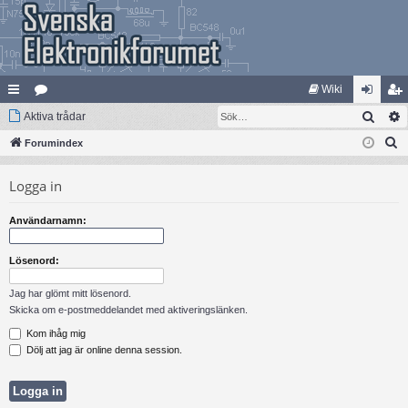
Wiki
Sök
na
Aktiva trådar
at
og
li
S
bb
Forumindex
eg
ga
m
ö
lä
ori
in
ed
Logga in
k
nk
er
le
Användarnamn:
ar
m
Lösenord:
Jag har glömt mitt lösenord.
Skicka om e-postmeddelandet med aktiveringslänken.
Kom ihåg mig
Dölj att jag är online denna session.