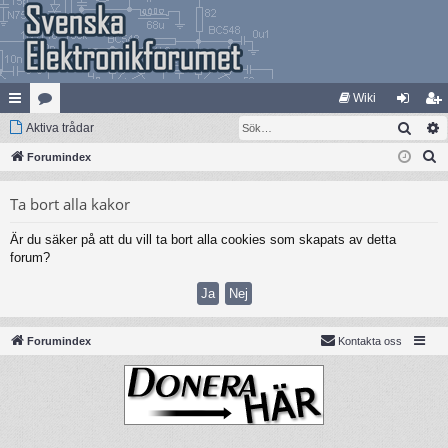
Wiki
Sök
na
Aktiva trådar
at
og
li
S
bb
Forumindex
eg
ga
m
ö
lä
ori
in
ed
Ta bort alla kakor
k
nk
er
le
Är du säker på att du vill ta bort alla cookies som skapats av detta
ar
m
forum?
Forumindex
Kontakta oss