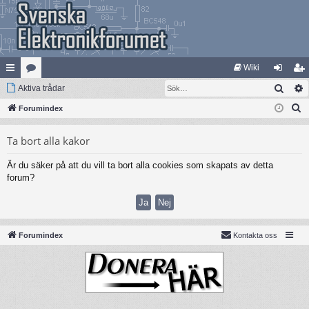
Wiki
Sök
na
Aktiva trådar
at
og
li
S
bb
Forumindex
eg
ga
m
ö
lä
ori
in
ed
Ta bort alla kakor
k
nk
er
le
Är du säker på att du vill ta bort alla cookies som skapats av detta
ar
m
forum?
Forumindex
Kontakta oss